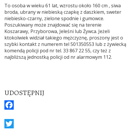
To osoba w wieku 61 lat, wzrostu około 160 cm , siwa
broda, ubrany w niebieską czapkę z daszkiem, sweter
niebiesko-czarny, zielone spodnie i gumowce.
Poszukiwany może znajdować się na terenie
Koszarawy, Przyborowa, Jeleśni lub Żywca. Jeżeli
ktokolwiek widział takiego mężczyznę, proszony jest o
szybki kontakt z numerem tel 501350553 lub z żywiecką
komendą policji pod nr tel. 33 867 22 55, czy też z
najbliższą jednostką policji od nr alarmowym 112.
UDOSTĘPNIJ
F
a