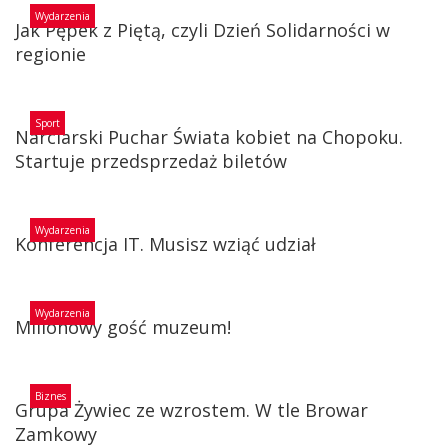
Wydarzenia
Jak Pępek z Piętą, czyli Dzień Solidarności w
regionie
Sport
Narciarski Puchar Świata kobiet na Chopoku.
Startuje przedsprzedaż biletów
Wydarzenia
Konferencja IT. Musisz wziąć udział
Wydarzenia
Milionowy gość muzeum!
Biznes
Grupa Żywiec ze wzrostem. W tle Browar
Zamkowy