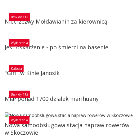
Beskidy 112
Nietrzeźwy Mołdawianin za kierownicą
Wydarzenia
Jest oskarżenie - po śmierci na basenie
Kultura
"Girl" w Kinie Janosik
Beskidy 112
Miał ponad 1700 działek marihuany
Wydarzenia
Nowa samoobsługowa stacja napraw rowerów
w Skoczowie