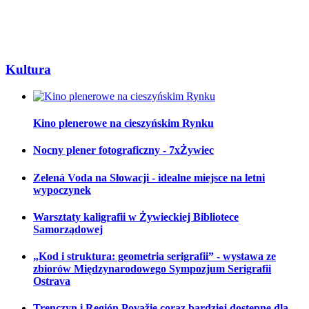
Kultura
Kino plenerowe na cieszyńskim Rynku
Nocny plener fotograficzny - 7xŻywiec
Zelená Voda na Słowacji - idealne miejsce na letni
wypoczynek
Warsztaty kaligrafii w Żywieckiej Bibliotece
Samorządowej
„Kod i struktura: geometria serigrafii” - wystawa ze
zbiorów Międzynarodowego Sympozjum Serigrafii
Ostrava
Trenczyn i Región Považie coraz bardziej dostępne dla