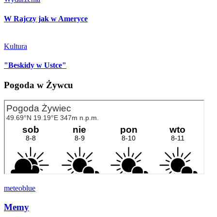
W Rajczy jak w Ameryce
Kultura
"Beskidy w Ustce"
Pogoda w Żywcu
meteoblue
Memy