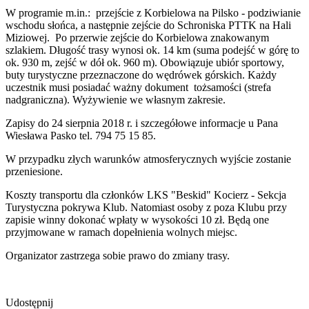
W programie m.in.: przejście z Korbielowa na Pilsko - podziwianie
wschodu słońca, a następnie zejście do Schroniska PTTK na Hali
Miziowej. Po przerwie zejście do Korbielowa znakowanym
szlakiem. Długość trasy wynosi ok. 14 km (suma podejść w górę to
ok. 930 m, zejść w dół ok. 960 m). Obowiązuje ubiór sportowy,
buty turystyczne przeznaczone do wędrówek górskich. Każdy
uczestnik musi posiadać ważny dokument tożsamości (strefa
nadgraniczna). Wyżywienie we własnym zakresie.
Zapisy do 24 sierpnia 2018 r. i szczegółowe informacje u Pana
Wiesława Pasko tel. 794 75 15 85.
W przypadku złych warunków atmosferycznych wyjście zostanie
przeniesione.
Koszty transportu dla członków LKS "Beskid" Kocierz - Sekcja
Turystyczna pokrywa Klub. Natomiast osoby z poza Klubu przy
zapisie winny dokonać wpłaty w wysokości 10 zł. Będą one
przyjmowane w ramach dopełnienia wolnych miejsc.
Organizator zastrzega sobie prawo do zmiany trasy.
Udostępnij