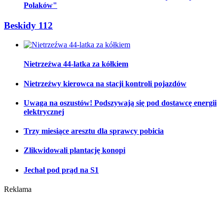
Polaków"
Beskidy 112
Nietrzeźwa 44-latka za kółkiem
Nietrzeźwy kierowca na stacji kontroli pojazdów
Uwaga na oszustów! Podszywają się pod dostawcę energii
elektrycznej
Trzy miesiące aresztu dla sprawcy pobicia
Zlikwidowali plantację konopi
Jechał pod prąd na S1
Reklama