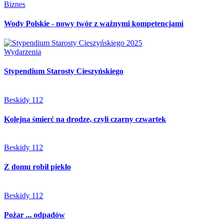
Biznes
Wody Polskie - nowy twór z ważnymi kompetencjami
Wydarzenia
Stypendium Starosty Cieszyńskiego
Beskidy 112
Kolejna śmierć na drodze, czyli czarny czwartek
Beskidy 112
Z domu robił piekło
Beskidy 112
Pożar ... odpadów