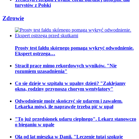
turystów z Polski
Zdrowie
Prosty test fałdu skórnego pomaga wykryć odwodnienie.
Ekspert ostrzega…
Stracił pracę mimo rekordowych wyników. "Nie
rozumiem uzasadnienia"
Co się dzieje w szpitalu w upalny dzień? "Zaklejamy
okna, rodziny przynoszą chorym wentylatory"
Odwodnienie może skończyć się udarem i zawałem.
Lekarka mówi, ile naprawdę trzeba pić w upał
"To już przedsionek udaru cieplnego". Lekarz stanowczo
o bieganiu w upale
Ola od lat mieszka w Danii. "Leczenie tutaj szokuje