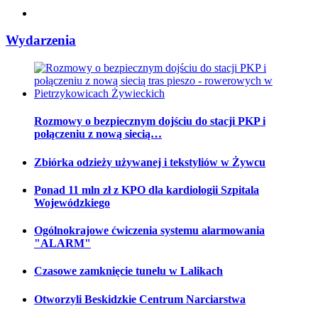
Wydarzenia
Rozmowy o bezpiecznym dojściu do stacji PKP i
połączeniu z nową siecią…
Zbiórka odzieży używanej i tekstyliów w Żywcu
Ponad 11 mln zł z KPO dla kardiologii Szpitala
Wojewódzkiego
Ogólnokrajowe ćwiczenia systemu alarmowania
"ALARM"
Czasowe zamknięcie tunelu w Lalikach
Otworzyli Beskidzkie Centrum Narciarstwa