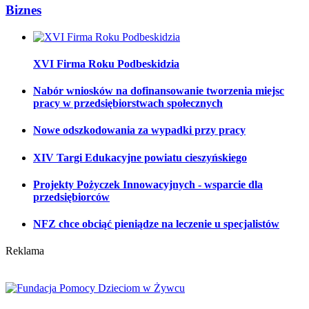
Biznes
XVI Firma Roku Podbeskidzia
Nabór wniosków na dofinansowanie tworzenia miejsc
pracy w przedsiębiorstwach społecznych
Nowe odszkodowania za wypadki przy pracy
XIV Targi Edukacyjne powiatu cieszyńskiego
Projekty Pożyczek Innowacyjnych - wsparcie dla
przedsiębiorców
NFZ chce obciąć pieniądze na leczenie u specjalistów
Reklama