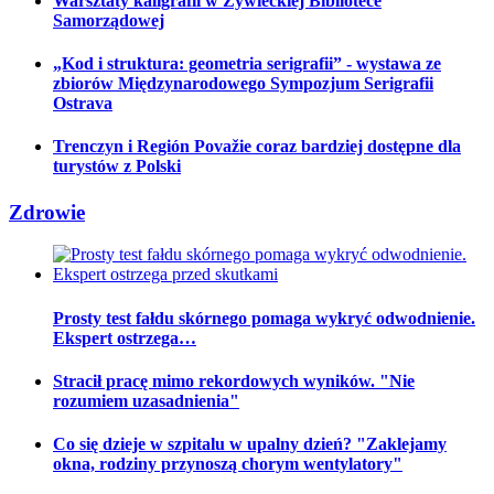
Warsztaty kaligrafii w Żywieckiej Bibliotece
Samorządowej
„Kod i struktura: geometria serigrafii” - wystawa ze
zbiorów Międzynarodowego Sympozjum Serigrafii
Ostrava
Trenczyn i Región Považie coraz bardziej dostępne dla
turystów z Polski
Zdrowie
Prosty test fałdu skórnego pomaga wykryć odwodnienie.
Ekspert ostrzega…
Stracił pracę mimo rekordowych wyników. "Nie
rozumiem uzasadnienia"
Co się dzieje w szpitalu w upalny dzień? "Zaklejamy
okna, rodziny przynoszą chorym wentylatory"