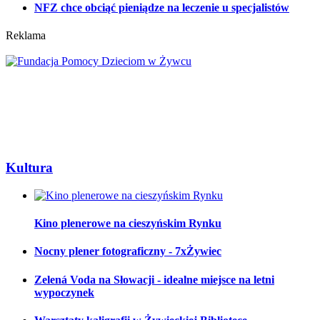
NFZ chce obciąć pieniądze na leczenie u specjalistów
Reklama
Kultura
Kino plenerowe na cieszyńskim Rynku
Nocny plener fotograficzny - 7xŻywiec
Zelená Voda na Słowacji - idealne miejsce na letni
wypoczynek