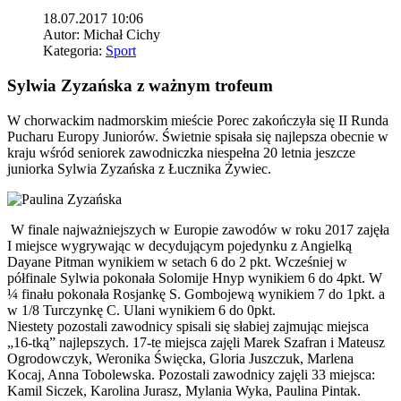
18.07.2017 10:06
Autor:
Michał Cichy
Kategoria:
Sport
Sylwia Zyzańska z ważnym trofeum
W chorwackim nadmorskim mieście Porec zakończyła się II Runda
Pucharu Europy Juniorów. Świetnie spisała się najlepsza obecnie w
kraju wśród seniorek zawodniczka niespełna 20 letnia jeszcze
juniorka Sylwia Zyzańska z Łucznika Żywiec.
W finale najważniejszych w Europie zawodów w roku 2017 zajęła
I miejsce wygrywając w decydującym pojedynku z Angielką
Dayane Pitman wynikiem w setach 6 do 2 pkt. Wcześniej w
półfinale Sylwia pokonała Solomije Hnyp wynikiem 6 do 4pkt. W
¼ finału pokonała Rosjankę S. Gombojewą wynikiem 7 do 1pkt. a
w 1/8 Turczynkę C. Ulani wynikiem 6 do 0pkt.
Niestety pozostali zawodnicy spisali się słabiej zajmując miejsca
„16-tką” najlepszych. 17-te miejsca zajęli Marek Szafran i Mateusz
Ogrodowczyk, Weronika Święcka, Gloria Juszczuk, Marlena
Kocaj, Anna Tobolewska. Pozostali zawodnicy zajęli 33 miejsca:
Kamil Siczek, Karolina Jurasz, Mylania Wyka, Paulina Pintak.