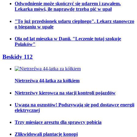
Odwodnienie może skończyć się udarem i zawałem.
Lekarka mówi, ile naprawdę trzeba pić w upał
"To już przedsionek udaru cieplnego". Lekarz stanowczo
o bieganiu w upale
Ola od lat mieszka w Danii. "Leczenie tutaj szokuje
Polaków"
Beskidy 112
Nietrzeźwa 44-latka za kółkiem
Nietrzeźwy kierowca na stacji kontroli pojazdów
Uwaga na oszustów! Podszywają się pod dostawcę energii
elektrycznej
Trzy miesiące aresztu dla sprawcy pobicia
Zlikwidowali plantację konopi