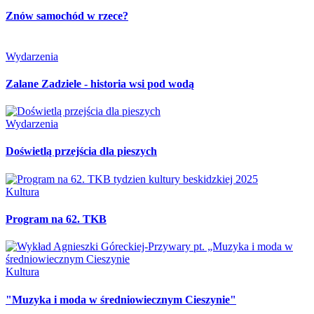
Znów samochód w rzece?
Wydarzenia
Zalane Zadziele - historia wsi pod wodą
Wydarzenia
Doświetlą przejścia dla pieszych
Kultura
Program na 62. TKB
Kultura
"Muzyka i moda w średniowiecznym Cieszynie"