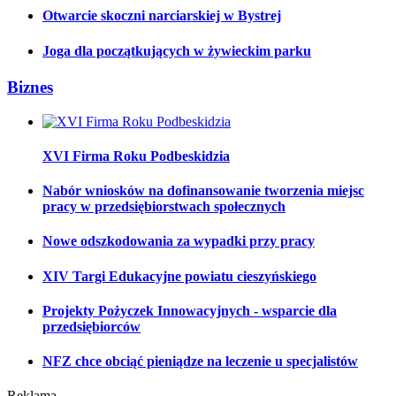
Otwarcie skoczni narciarskiej w Bystrej
Joga dla początkujących w żywieckim parku
Biznes
XVI Firma Roku Podbeskidzia
Nabór wniosków na dofinansowanie tworzenia miejsc
pracy w przedsiębiorstwach społecznych
Nowe odszkodowania za wypadki przy pracy
XIV Targi Edukacyjne powiatu cieszyńskiego
Projekty Pożyczek Innowacyjnych - wsparcie dla
przedsiębiorców
NFZ chce obciąć pieniądze na leczenie u specjalistów
Reklama