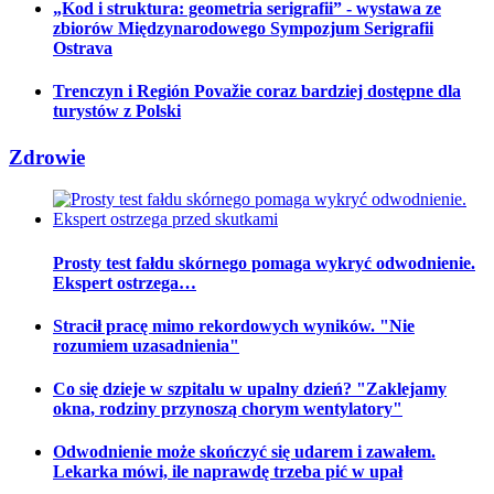
„Kod i struktura: geometria serigrafii” - wystawa ze
zbiorów Międzynarodowego Sympozjum Serigrafii
Ostrava
Trenczyn i Región Považie coraz bardziej dostępne dla
turystów z Polski
Zdrowie
Prosty test fałdu skórnego pomaga wykryć odwodnienie.
Ekspert ostrzega…
Stracił pracę mimo rekordowych wyników. "Nie
rozumiem uzasadnienia"
Co się dzieje w szpitalu w upalny dzień? "Zaklejamy
okna, rodziny przynoszą chorym wentylatory"
Odwodnienie może skończyć się udarem i zawałem.
Lekarka mówi, ile naprawdę trzeba pić w upał