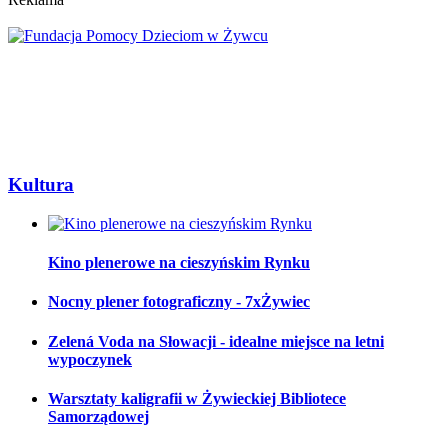
Kultura
Kino plenerowe na cieszyńskim Rynku
Nocny plener fotograficzny - 7xŻywiec
Zelená Voda na Słowacji - idealne miejsce na letni
wypoczynek
Warsztaty kaligrafii w Żywieckiej Bibliotece
Samorządowej