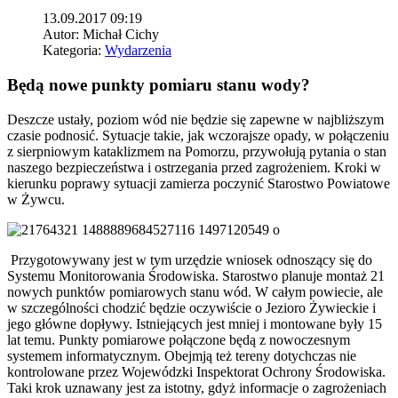
13.09.2017 09:19
Autor:
Michał Cichy
Kategoria:
Wydarzenia
Będą nowe punkty pomiaru stanu wody?
Deszcze ustały, poziom wód nie będzie się zapewne w najbliższym
czasie podnosić. Sytuacje takie, jak wczorajsze opady, w połączeniu
z sierpniowym kataklizmem na Pomorzu, przywołują pytania o stan
naszego bezpieczeństwa i ostrzegania przed zagrożeniem. Kroki w
kierunku poprawy sytuacji zamierza poczynić Starostwo Powiatowe
w Żywcu.
Przygotowywany jest w tym urzędzie wniosek odnoszący się do
Systemu Monitorowania Środowiska. Starostwo planuje montaż 21
nowych punktów pomiarowych stanu wód. W całym powiecie, ale
w szczególności chodzić będzie oczywiście o Jezioro Żywieckie i
jego główne dopływy. Istniejących jest mniej i montowane były 15
lat temu. Punkty pomiarowe połączone będą z nowoczesnym
systemem informatycznym. Obejmją też tereny dotychczas nie
kontrolowane przez Wojewódzki Inspektorat Ochrony Środowiska.
Taki krok uznawany jest za istotny, gdyż informacje o zagrożeniach