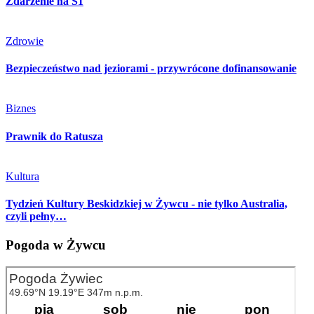
Zdarzenie na S1
Zdrowie
Bezpieczeństwo nad jeziorami - przywrócone dofinansowanie
Biznes
Prawnik do Ratusza
Kultura
Tydzień Kultury Beskidzkiej w Żywcu - nie tylko Australia,
czyli pełny…
Pogoda w Żywcu