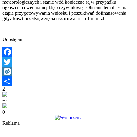
meteorologicznych i stanie wód konieczne są w przypadku
ogłoszenia ewentualnej klęski żywiołowej. Obecnie temat jest na
etapie przygotowywania wniosku i poszukiwań dofinansowania,
gdyż koszt przedsięwzięcia oszacowano na 1 mln. zł.
Udostępnij
Facebook
Twitter
Wykop
2
Share
+2
0
Reklama