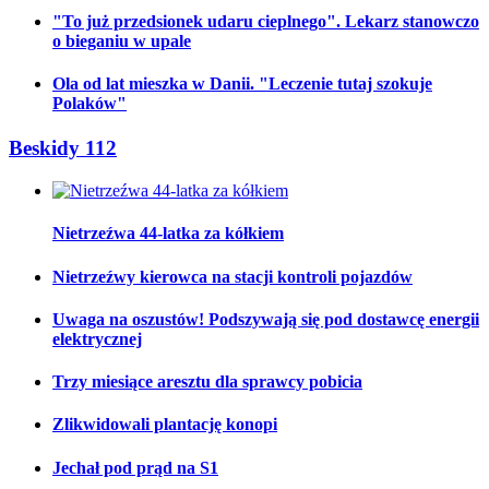
"To już przedsionek udaru cieplnego". Lekarz stanowczo
o bieganiu w upale
Ola od lat mieszka w Danii. "Leczenie tutaj szokuje
Polaków"
Beskidy 112
Nietrzeźwa 44-latka za kółkiem
Nietrzeźwy kierowca na stacji kontroli pojazdów
Uwaga na oszustów! Podszywają się pod dostawcę energii
elektrycznej
Trzy miesiące aresztu dla sprawcy pobicia
Zlikwidowali plantację konopi
Jechał pod prąd na S1