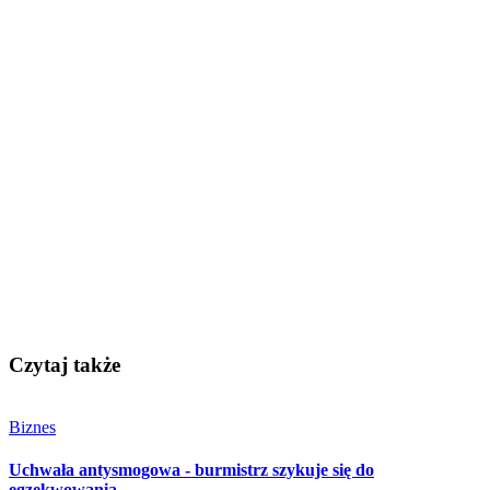
Czytaj także
Biznes
Uchwała antysmogowa - burmistrz szykuje się do
egzekwowania