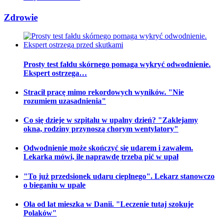
Zdrowie
Prosty test fałdu skórnego pomaga wykryć odwodnienie.
Ekspert ostrzega…
Stracił pracę mimo rekordowych wyników. "Nie
rozumiem uzasadnienia"
Co się dzieje w szpitalu w upalny dzień? "Zaklejamy
okna, rodziny przynoszą chorym wentylatory"
Odwodnienie może skończyć się udarem i zawałem.
Lekarka mówi, ile naprawdę trzeba pić w upał
"To już przedsionek udaru cieplnego". Lekarz stanowczo
o bieganiu w upale
Ola od lat mieszka w Danii. "Leczenie tutaj szokuje
Polaków"