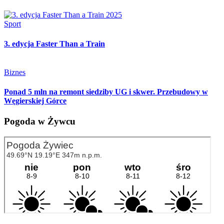
Sport
3. edycja Faster Than a Train
Biznes
Ponad 5 mln na remont siedziby UG i skwer. Przebudowy w
Węgierskiej Górce
Pogoda w Żywcu