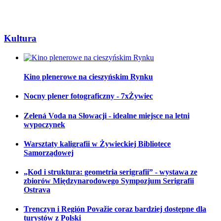
Kultura
Kino plenerowe na cieszyńskim Rynku
Nocny plener fotograficzny - 7xŻywiec
Zelená Voda na Słowacji - idealne miejsce na letni
wypoczynek
Warsztaty kaligrafii w Żywieckiej Bibliotece
Samorządowej
„Kod i struktura: geometria serigrafii” - wystawa ze
zbiorów Międzynarodowego Sympozjum Serigrafii
Ostrava
Trenczyn i Región Považie coraz bardziej dostępne dla
turystów z Polski