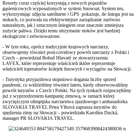
Resorty coraz częściej korzystają z nowych pojazdów
gąsienicowych wyposażonych w system Snowsat. System ten,
wykorzystując zdjęcia satelitarne i GPS pokazuje, ile śniegu jest na
stokach, co pozwala na efektywniejsze zarządzanie zarówno
naturalnym, jak i sztucznym śniegiem oraz znacznie zmniejsza
zużycie paliwa. Dzięki temu utrzymanie stoków jest bardziej
ekologiczne i zrównoważone.
- W tym roku, oprócz tradycyjnie krajowych narciarzy,
obserwujemy również post-covidowy powrót narciarzy z Polski i
Czech – powiedział Bohuš Hlavatý ze stowarzyszenia
LAVEX, które reprezentuje właścicieli iktóre reprezentuje
właścicieli ioperatorów kolejek linowych i wyciągów na Słowacji.
- Turystyka przyjazdowa stopniowo dogania liczby sprzed
pandemii, co widzieliśmy również latem, kiedy obserwowaliśmy
powrót turystów z Czech i Polski. Na tych rynkach rozpoczęliśmy
już z wyprzedzeniem kampanię zimową, w ramach której
zwyciężczyni olimpijska narciarstwa zjazdowego i ambasadorka
SLOVAKIA TRAVEL Petra Vlhová zaprasza turystów do
spędzenia zimy na Słowacji – powiedziała Karolína Ducká,
manager PR SLOVAKIA TRAVEL.