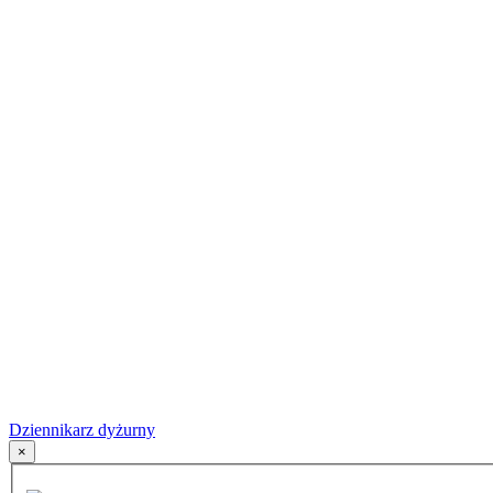
Dziennikarz dyżurny
×