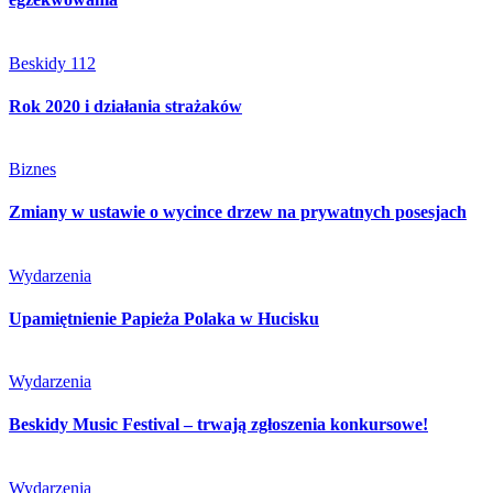
Beskidy 112
Rok 2020 i działania strażaków
Biznes
Zmiany w ustawie o wycince drzew na prywatnych posesjach
Wydarzenia
Upamiętnienie Papieża Polaka w Hucisku
Wydarzenia
Beskidy Music Festival – trwają zgłoszenia konkursowe!
Wydarzenia