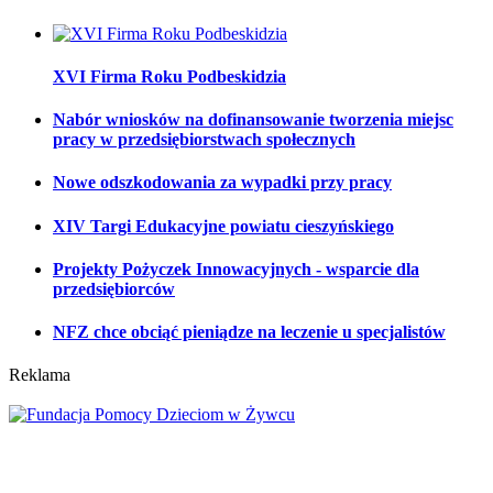
XVI Firma Roku Podbeskidzia
Nabór wniosków na dofinansowanie tworzenia miejsc
pracy w przedsiębiorstwach społecznych
Nowe odszkodowania za wypadki przy pracy
XIV Targi Edukacyjne powiatu cieszyńskiego
Projekty Pożyczek Innowacyjnych - wsparcie dla
przedsiębiorców
NFZ chce obciąć pieniądze na leczenie u specjalistów
Reklama