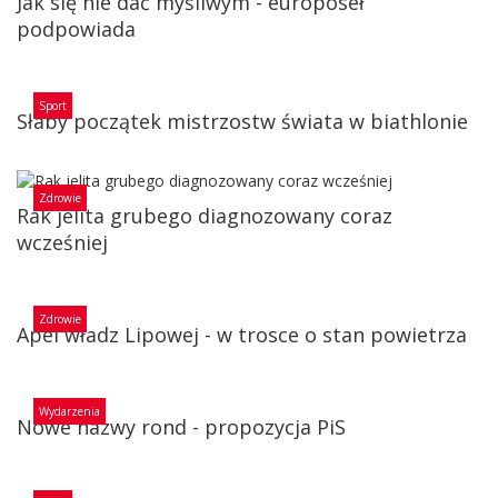
Jak się nie dać myśliwym - europoseł
podpowiada
Sport
Słaby początek mistrzostw świata w biathlonie
Zdrowie
Rak jelita grubego diagnozowany coraz
wcześniej
Zdrowie
Apel władz Lipowej - w trosce o stan powietrza
Wydarzenia
Nowe nazwy rond - propozycja PiS