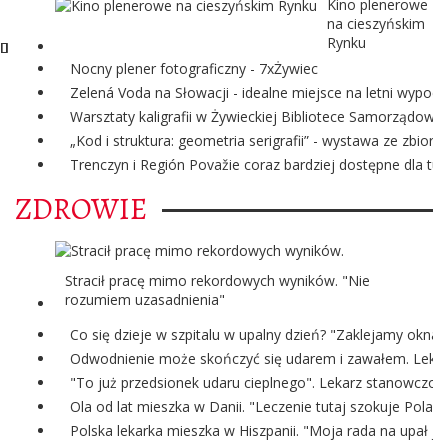
Kino plenerowe
na cieszyńskim
Rynku
Nocny plener fotograficzny - 7xŻywiec
Zelená Voda na Słowacji - idealne miejsce na letni wypoc
Warsztaty kaligrafii w Żywieckiej Bibliotece Samorządowej
„Kod i struktura: geometria serigrafii” - wystawa ze zbi
Trenczyn i Región Považie coraz bardziej dostępne dla tur
ZDROWIE
Stracił pracę mimo rekordowych wyników. "Nie
rozumiem uzasadnienia"
Co się dzieje w szpitalu w upalny dzień? "Zaklejamy okna
Odwodnienie może skończyć się udarem i zawałem. Lekark
"To już przedsionek udaru cieplnego". Lekarz stanowczo o
Ola od lat mieszka w Danii. "Leczenie tutaj szokuje Polak
Polska lekarka mieszka w Hiszpanii. "Moja rada na upał je