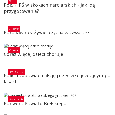
Sport
PolSKI PŚ w skokach narciarskich - jak idą
przygotowania?
Zdrowie
Koronawirus: Żywiecczyzna w czwartek
Zdrowie
Coraz więcej dzieci choruje
Beskidy 112
Policja zapowiada akcję przeciwko jeżdżącym po
lasach
Wydarzenia
Konwent Powiatu Bielskiego