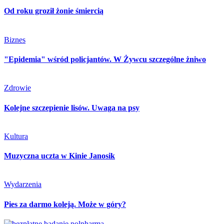
Od roku groził żonie śmiercią
Biznes
"Epidemia" wśród policjantów. W Żywcu szczególne żniwo
Zdrowie
Kolejne szczepienie lisów. Uwaga na psy
Kultura
Muzyczna uczta w Kinie Janosik
Wydarzenia
Pies za darmo koleją. Może w góry?