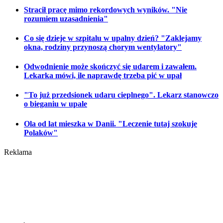
Stracił pracę mimo rekordowych wyników. "Nie
rozumiem uzasadnienia"
Co się dzieje w szpitalu w upalny dzień? "Zaklejamy
okna, rodziny przynoszą chorym wentylatory"
Odwodnienie może skończyć się udarem i zawałem.
Lekarka mówi, ile naprawdę trzeba pić w upał
"To już przedsionek udaru cieplnego". Lekarz stanowczo
o bieganiu w upale
Ola od lat mieszka w Danii. "Leczenie tutaj szokuje
Polaków"
Reklama