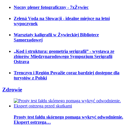
Nocny plener fotograficzny - 7xŻywiec
Zelená Voda na Słowacji - idealne miejsce na letni
wypoczynek
Warsztaty kaligrafii w Żywieckiej Bibliotece
Samorządowej
„Kod i struktura: geometria serigrafii” - wystawa ze
zbiorów Międzynarodowego Sympozjum Serigrafii
Ostrava
Trenczyn i Región Považie coraz bardziej dostępne dla
turystów z Polski
Zdrowie
Prosty test fałdu skórnego pomaga wykryć odwodnienie.
Ekspert ostrzega…