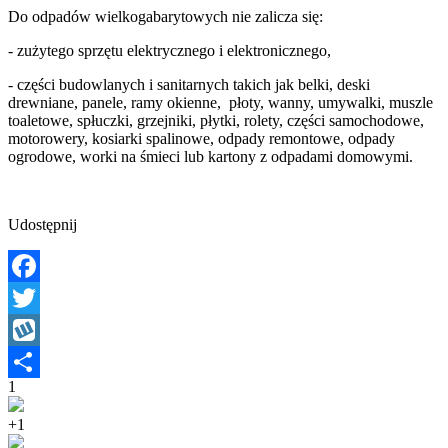
Do odpadów wielkogabarytowych nie zalicza się:
- zużytego sprzętu elektrycznego i elektronicznego,
- części budowlanych i sanitarnych takich jak belki, deski
drewniane, panele, ramy okienne, płoty, wanny, umywalki, muszle
toaletowe, spłuczki, grzejniki, płytki, rolety, części samochodowe,
motorowery, kosiarki spalinowe, odpady remontowe, odpady
ogrodowe, worki na śmieci lub kartony z odpadami domowymi.
Udostępnij
Facebook
Twitter
Wykop
1
Share
+1