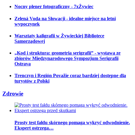
Nocny plener fotograficzny - 7xŻywiec
Zelená Voda na Słowacji - idealne miejsce na letni
wypoczynek
Warsztaty kaligrafii w Żywieckiej Bibliotece
Samorządowej
„Kod i struktura: geometria serigrafii” - wystawa ze
zbiorów Międzynarodowego Sympozjum Serigrafii
Ostrava
Trenczyn i Región Považie coraz bardziej dostępne dla
turystów z Polski
Zdrowie
Prosty test fałdu skórnego pomaga wykryć odwodnienie.
Ekspert ostrzega…