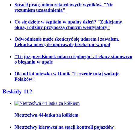
Stracił pracę mimo rekordowych wyników. "Nie
rozumiem uzasadnienia"
Co się dzieje w szpitalu w upalny dzień? "Zaklejamy
okna, rodziny przynoszą chorym wentylatory"
Odwodnienie może skończyć się udarem i zawałem.
Lekarka mówi, ile naprawdę trzeba pić w upał
"To już przedsionek udaru cieplnego". Lekarz stanowczo
o bieganiu w upale
Ola od lat mieszka w Danii. "Leczenie tutaj szokuje
Polaków"
Beskidy 112
Nietrzeźwa 44-latka za kółkiem
Nietrzeźwy kierowca na stacji kontroli pojazdów