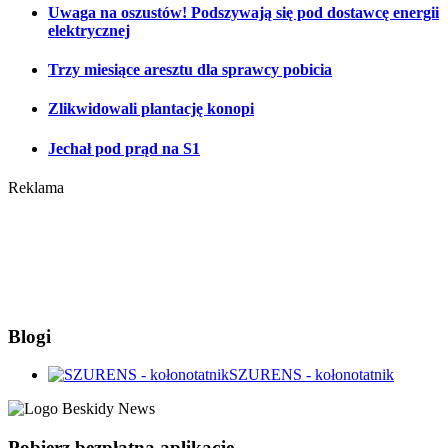
Uwaga na oszustów! Podszywają się pod dostawcę energii
elektrycznej
Trzy miesiące aresztu dla sprawcy pobicia
Zlikwidowali plantację konopi
Jechał pod prąd na S1
Reklama
Blogi
SZURENS - kołonotatnik
Pobierz bezpłatną aplikację