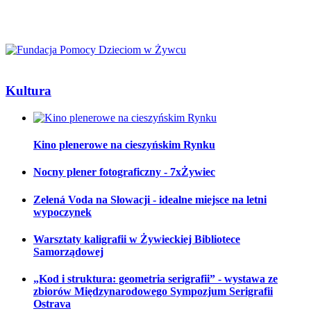
Kultura
Kino plenerowe na cieszyńskim Rynku
Nocny plener fotograficzny - 7xŻywiec
Zelená Voda na Słowacji - idealne miejsce na letni
wypoczynek
Warsztaty kaligrafii w Żywieckiej Bibliotece
Samorządowej
„Kod i struktura: geometria serigrafii” - wystawa ze
zbiorów Międzynarodowego Sympozjum Serigrafii
Ostrava