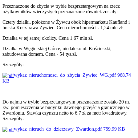
Przeznaczone do zbycia w trybie bezprzetargowym na rzecz
użytkowników wieczystych przeznaczone również zostały:
Cztery działki, położone w Żywcu obok hipermarketu Kaufland i
boiska Koszarawa Żywiec. Cena nieruchomości - 1,24 mln zł.
Działka w tej samej okolicy. Cena 1,67 mln zł.
Działka w Węgierskiej Górce, niedaleko ul. Kościuszki,
zabudowana domem. Cena - 54 tys.zł.
Szczegóły:
wykaz_nieruchomosci_do_zbycia_Zywiec_WG.pdf
968.74
KB
Do najmu w trybie bezprzetargowym przeznaczone zostało 20 m.
kw. pomieszczenia w budynku dawnego przejścia granicznego w
Zwardoniu. Stawka czynszu netto to 6,7 zł za metr kwadratowy.
Szczegóły:
wykaz_nieruch_do_dzierzawy_Zwardon.pdf
759.99 KB