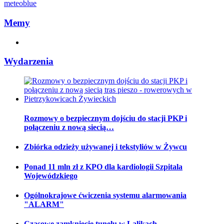
meteoblue
Memy
Wydarzenia
Rozmowy o bezpiecznym dojściu do stacji PKP i
połączeniu z nową siecią…
Zbiórka odzieży używanej i tekstyliów w Żywcu
Ponad 11 mln zł z KPO dla kardiologii Szpitala
Wojewódzkiego
Ogólnokrajowe ćwiczenia systemu alarmowania
"ALARM"
Czasowe zamknięcie tunelu w Lalikach