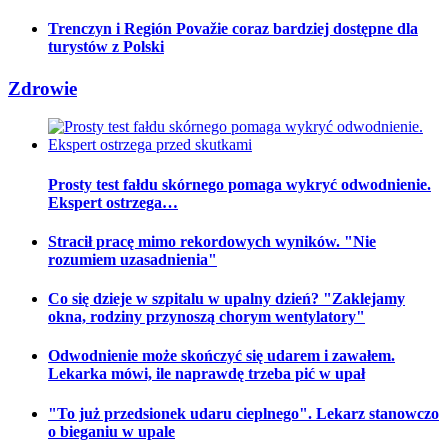
Trenczyn i Región Považie coraz bardziej dostępne dla
turystów z Polski
Zdrowie
Prosty test fałdu skórnego pomaga wykryć odwodnienie.
Ekspert ostrzega…
Stracił pracę mimo rekordowych wyników. "Nie
rozumiem uzasadnienia"
Co się dzieje w szpitalu w upalny dzień? "Zaklejamy
okna, rodziny przynoszą chorym wentylatory"
Odwodnienie może skończyć się udarem i zawałem.
Lekarka mówi, ile naprawdę trzeba pić w upał
"To już przedsionek udaru cieplnego". Lekarz stanowczo
o bieganiu w upale