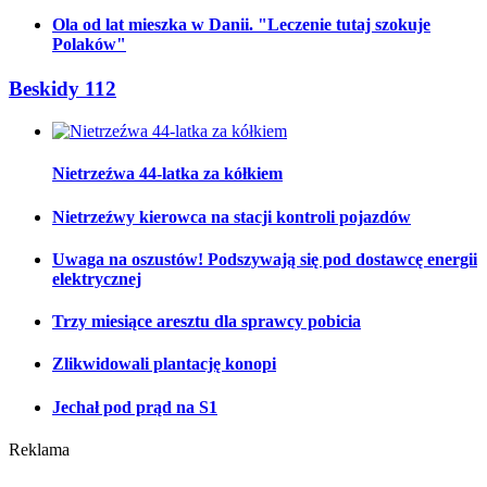
Ola od lat mieszka w Danii. "Leczenie tutaj szokuje
Polaków"
Beskidy 112
Nietrzeźwa 44-latka za kółkiem
Nietrzeźwy kierowca na stacji kontroli pojazdów
Uwaga na oszustów! Podszywają się pod dostawcę energii
elektrycznej
Trzy miesiące aresztu dla sprawcy pobicia
Zlikwidowali plantację konopi
Jechał pod prąd na S1
Reklama