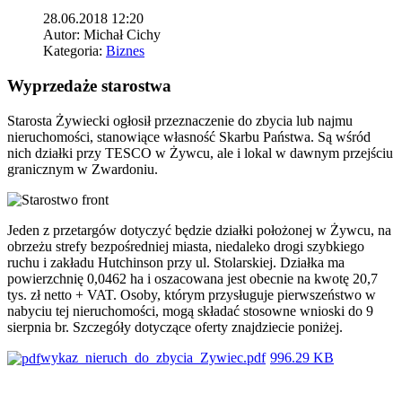
28.06.2018 12:20
Autor:
Michał Cichy
Kategoria:
Biznes
Wyprzedaże starostwa
Starosta Żywiecki ogłosił przeznaczenie do zbycia lub najmu
nieruchomości, stanowiące własność Skarbu Państwa. Są wśród
nich działki przy TESCO w Żywcu, ale i lokal w dawnym przejściu
granicznym w Zwardoniu.
Jeden z przetargów dotyczyć będzie działki położonej w Żywcu, na
obrzeżu strefy bezpośredniej miasta, niedaleko drogi szybkiego
ruchu i zakładu Hutchinson przy ul. Stolarskiej. Działka ma
powierzchnię 0,0462 ha i oszacowana jest obecnie na kwotę 20,7
tys. zł netto + VAT. Osoby, którym przysługuje pierwszeństwo w
nabyciu tej nieruchomości, mogą składać stosowne wnioski do 9
sierpnia br. Szczegóły dotyczące oferty znajdziecie poniżej.
wykaz_nieruch_do_zbycia_Zywiec.pdf
996.29 KB