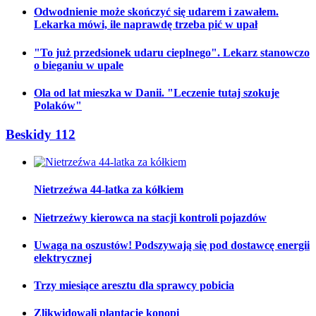
Odwodnienie może skończyć się udarem i zawałem.
Lekarka mówi, ile naprawdę trzeba pić w upał
"To już przedsionek udaru cieplnego". Lekarz stanowczo
o bieganiu w upale
Ola od lat mieszka w Danii. "Leczenie tutaj szokuje
Polaków"
Beskidy 112
Nietrzeźwa 44-latka za kółkiem
Nietrzeźwy kierowca na stacji kontroli pojazdów
Uwaga na oszustów! Podszywają się pod dostawcę energii
elektrycznej
Trzy miesiące aresztu dla sprawcy pobicia
Zlikwidowali plantację konopi