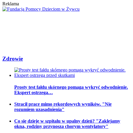
Reklama
Zdrowie
Prosty test fałdu skórnego pomaga wykryć odwodnienie.
Ekspert ostrzega…
Stracił pracę mimo rekordowych wyników. "Nie
rozumiem uzasadnienia"
Co się dzieje w szpitalu w upalny dzień? "Zaklejamy
okna, rodziny przynoszą chorym wentylatory"