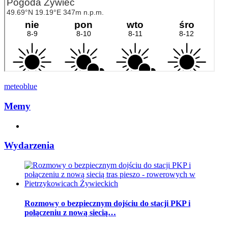
meteoblue
Memy
Wydarzenia
Rozmowy o bezpiecznym dojściu do stacji PKP i
połączeniu z nową siecią…