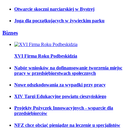
Otwarcie skoczni narciarskiej w Bystrej
Joga dla początkujących w żywieckim parku
Biznes
XVI Firma Roku Podbeskidzia
Nabór wniosków na dofinansowanie tworzenia miejsc
pracy w przedsiębiorstwach społecznych
Nowe odszkodowania za wypadki przy pracy
XIV Targi Edukacyjne powiatu cieszyńskiego
Projekty Pożyczek Innowacyjnych - wsparcie dla
przedsiębiorców
NFZ chce obciąć pieniądze na leczenie u specjalistów