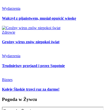
Wydarzenia
Walczył z pijaństwem, musiał opuścić wioskę
Zdrowie
Groźny wirus znów niepokoi świat
Wydarzenia
Trudniejszy przejazd i przez Sopotnię
Biznes
Koleje Śląskie trzeci raz za darmo!
Pogoda w Żywcu