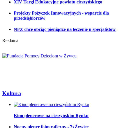
XIV Targi Edukacyjne powiatu cieszyńskiego
Projekty Pożyczek Innowacyjnych - wsparcie dla
przedsiębiorców
NFZ chce obciąć pieniądze na leczenie u specjalistów
Reklama
Kultura
Kino plenerowe na cieszyńskim Rynku
Nocny plener fotograficzny - 7xŻywiec