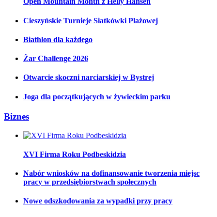
Open Mountain Month z Helly Hansen
Cieszyńskie Turnieje Siatkówki Plażowej
Biathlon dla każdego
Żar Challenge 2026
Otwarcie skoczni narciarskiej w Bystrej
Joga dla początkujących w żywieckim parku
Biznes
XVI Firma Roku Podbeskidzia
Nabór wniosków na dofinansowanie tworzenia miejsc
pracy w przedsiębiorstwach społecznych
Nowe odszkodowania za wypadki przy pracy