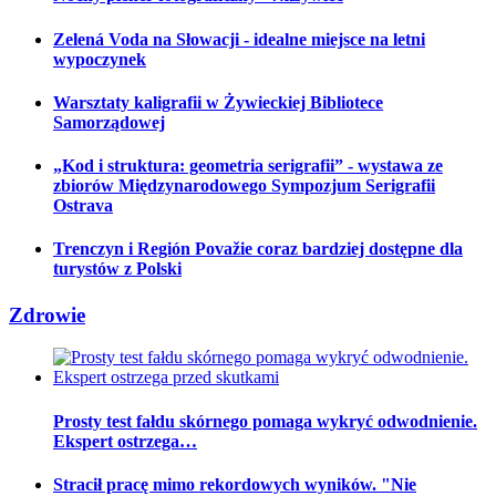
Zelená Voda na Słowacji - idealne miejsce na letni
wypoczynek
Warsztaty kaligrafii w Żywieckiej Bibliotece
Samorządowej
„Kod i struktura: geometria serigrafii” - wystawa ze
zbiorów Międzynarodowego Sympozjum Serigrafii
Ostrava
Trenczyn i Región Považie coraz bardziej dostępne dla
turystów z Polski
Zdrowie
Prosty test fałdu skórnego pomaga wykryć odwodnienie.
Ekspert ostrzega…
Stracił pracę mimo rekordowych wyników. "Nie