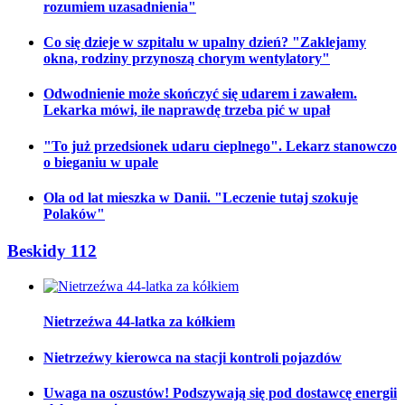
rozumiem uzasadnienia"
Co się dzieje w szpitalu w upalny dzień? "Zaklejamy
okna, rodziny przynoszą chorym wentylatory"
Odwodnienie może skończyć się udarem i zawałem.
Lekarka mówi, ile naprawdę trzeba pić w upał
"To już przedsionek udaru cieplnego". Lekarz stanowczo
o bieganiu w upale
Ola od lat mieszka w Danii. "Leczenie tutaj szokuje
Polaków"
Beskidy 112
Nietrzeźwa 44-latka za kółkiem
Nietrzeźwy kierowca na stacji kontroli pojazdów
Uwaga na oszustów! Podszywają się pod dostawcę energii