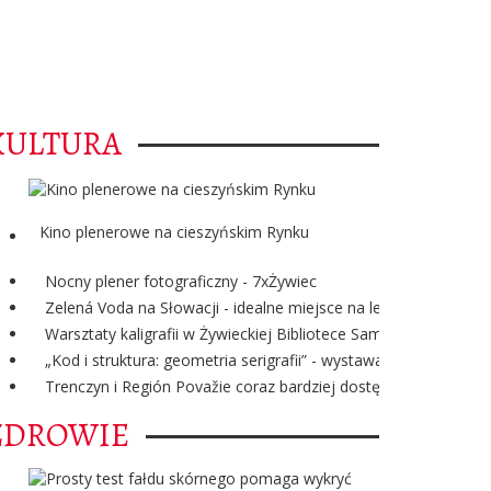
KULTURA
Kino plenerowe na cieszyńskim Rynku
Nocny plener fotograficzny - 7xŻywiec
Zelená Voda na Słowacji - idealne miejsce na letni wypoczynek
Warsztaty kaligrafii w Żywieckiej Bibliotece Samorządowej
„Kod i struktura: geometria serigrafii” - wystawa ze zbiorów
Trenczyn i Región Považie coraz bardziej dostępne dla turystó
ZDROWIE