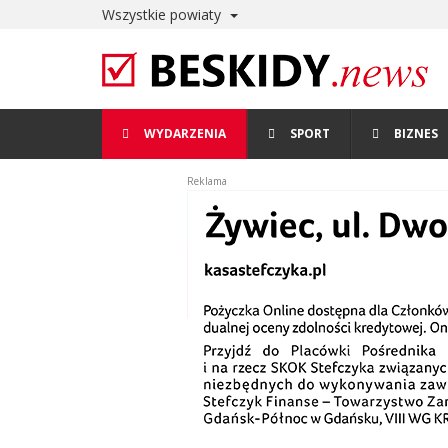
Co
Przejdź do głównej treści
Wszystkie powiaty
z
wodą
Menu
i
WYDARZENIA
SPORT
BIZNES
główne
rybami?
Reklama
Katastrofa?
-
Beskidy
News