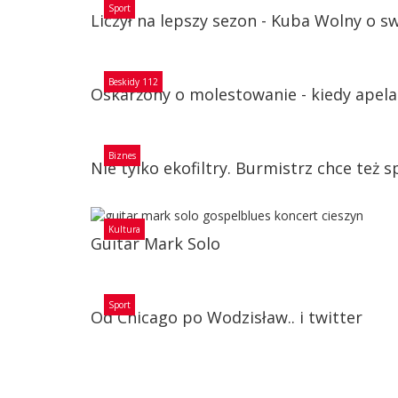
Sport
Liczył na lepszy sezon - Kuba Wolny o 
Beskidy 112
Oskarżony o molestowanie - kiedy apela
Biznes
Nie tylko ekofiltry. Burmistrz chce też s
Kultura
Guitar Mark Solo
Sport
Od Chicago po Wodzisław.. i twitter