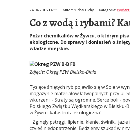
24.04.2018 14:55
Autor:
Michał Cichy
Kategoria:
Wydarz
Co z wodą i rybami? Ka
Pożar chemikaliów w Żywcu, o którym pis
ekologiczne. Do sprawy i doniesień o śnięty
władze miejskie.
Zdjęcie: Okręg PZW Bielsko-Biała
Tysiące śniętych ryb pojawiło się w Sole w wy
magazynie materiałów łatwopalnych przy ul. St
wkurzeni. - Straty są ogromne. Serce boli - p
Polskiego Związku Wędkarskiego w Bielsku-Biał
w Żywcu: katastrofa ekologiczna".
"Zginęły pstrągi, lipienie, klenie, świnik, jazi
czyjeś niedopatrzenie. Będziemy szukać winny