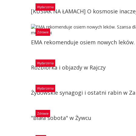
Wydarzenia
[KUSIAK NA ŁAMACH] O kosmosie inacze
Zdrowie
EMA rekomenduje osiem nowych leków. S
Wydarzenia
Rozbiórka i objazdy w Rajczy
Wydarzenia
Żydowskie synagogi i ostatni rabin w Za
Zdrowie
"Biała sobota" w Żywcu