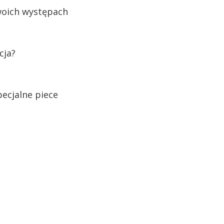
swoich występach
cja?
pecjalne piece