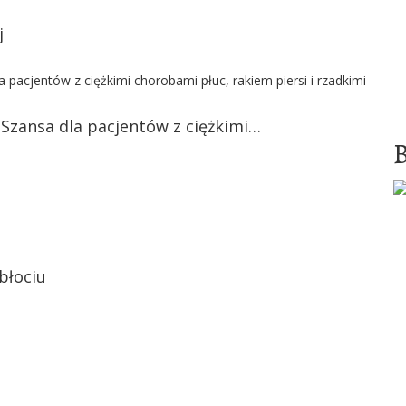
j
zansa dla pacjentów z ciężkimi…
błociu