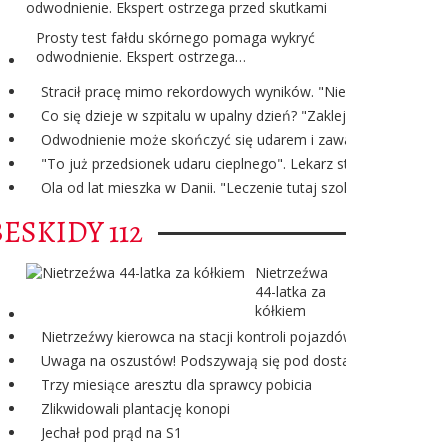
Prosty test fałdu skórnego pomaga wykryć
odwodnienie. Ekspert ostrzega…
Stracił pracę mimo rekordowych wyników. "Nie rozumiem uzas
Co się dzieje w szpitalu w upalny dzień? "Zaklejamy okna, rod
Odwodnienie może skończyć się udarem i zawałem. Lekarka mó
"To już przedsionek udaru cieplnego". Lekarz stanowczo o bie
Ola od lat mieszka w Danii. "Leczenie tutaj szokuje Polaków"
BESKIDY 112
Nietrzeźwa
44-latka za
kółkiem
Nietrzeźwy kierowca na stacji kontroli pojazdów
Uwaga na oszustów! Podszywają się pod dostawcę energii ele
Trzy miesiące aresztu dla sprawcy pobicia
Zlikwidowali plantację konopi
Jechał pod prąd na S1