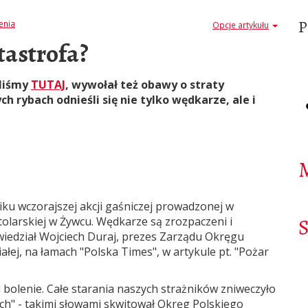
enia
Opcje artykułu
tastrofa?
aliśmy
TUTAJ
, wywołał też obawy o straty
ch rybach odnieśli się nie tylko wędkarze, ale i
niku wczorajszej akcji gaśniczej prowadzonej w
olarskiej w Żywcu. Wędkarze są zrozpaczeni i
owiedział Wojciech Duraj, prezes Zarządu Okręgu
ej, na łamach "Polska Times", w artykule pt. "Pożar
e i bolenie. Całe starania naszych strażników zniweczyło
ch" - takimi słowami skwitował Okręg Polskiego