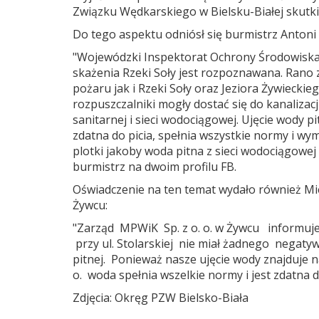
Związku Wędkarskiego w Bielsku-Białej skutk
Do tego aspektu odniósł się burmistrz Antoni 
"Wojewódzki Inspektorat Ochrony Środowisk
skażenia Rzeki Soły jest rozpoznawana. Rano
pożaru jak i Rzeki Soły oraz Jeziora Żywiecki
rozpuszczalniki mogły dostać się do kanalizacji
sanitarnej i sieci wodociągowej. Ujęcie wody p
zdatna do picia, spełnia wszystkie normy i w
plotki jakoby woda pitna z sieci wodociągowej n
burmistrz na dwoim profilu FB.
Oświadczenie na ten temat wydało również Mie
Żywcu:
"Zarząd MPWiK Sp. z o. o. w Żywcu informuje,
przy ul. Stolarskiej nie miał żadnego negat
pitnej. Ponieważ nasze ujęcie wody znajduje 
o. woda spełnia wszelkie normy i jest zdatna 
Zdjęcia: Okręg PZW Bielsko-Biała