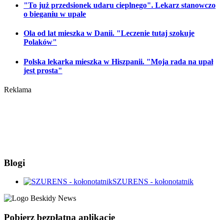
"To już przedsionek udaru cieplnego". Lekarz stanowczo
o bieganiu w upale
Ola od lat mieszka w Danii. "Leczenie tutaj szokuje
Polaków"
Polska lekarka mieszka w Hiszpanii. "Moja rada na upał
jest prosta"
Reklama
Blogi
SZURENS - kołonotatnik
Pobierz bezpłatną aplikację