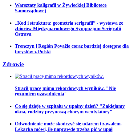
Warsztaty kaligrafii w Żywieckiej Bibliotece
Samorządowej
„Kod i struktura: geometria serigrafii” - wystawa ze
zbiorów Międzynarodowego Sympozjum Serigrafii
Ostrava
Trenczyn i Región Považie coraz bardziej dostępne dla
turystów z Polski
Zdrowie
Stracił pracę mimo rekordowych wyników. "Nie
rozumiem uzasadnienia"
Co się dzieje w szpitalu w upalny dzień? "Zaklejamy
okna, rodziny przynoszą chorym wentylatory"
Odwodnienie może skończyć się udarem i zawałem.
Lekarka mówi, ile naprawdę trzeba pić w upał