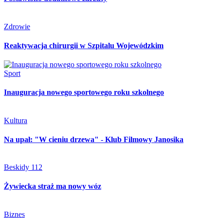
Zdrowie
Reaktywacja chirurgii w Szpitalu Wojewódzkim
Sport
Inauguracja nowego sportowego roku szkolnego
Kultura
Na upał: "W cieniu drzewa" - Klub Filmowy Janosika
Beskidy 112
Żywiecka straż ma nowy wóz
Biznes