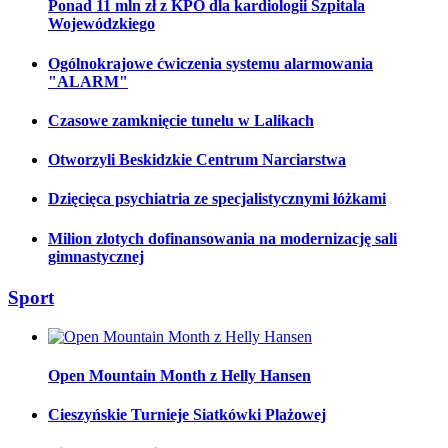
Ponad 11 mln zł z KPO dla kardiologii Szpitala
Wojewódzkiego
Ogólnokrajowe ćwiczenia systemu alarmowania
"ALARM"
Czasowe zamknięcie tunelu w Lalikach
Otworzyli Beskidzkie Centrum Narciarstwa
Dzięcięca psychiatria ze specjalistycznymi łóżkami
Milion złotych dofinansowania na modernizację sali
gimnastycznej
Sport
Open Mountain Month z Helly Hansen
Cieszyńskie Turnieje Siatkówki Plażowej