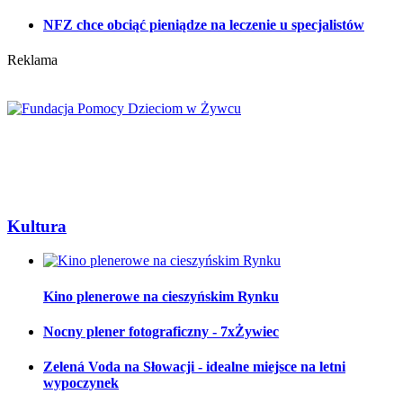
NFZ chce obciąć pieniądze na leczenie u specjalistów
Reklama
Kultura
Kino plenerowe na cieszyńskim Rynku
Nocny plener fotograficzny - 7xŻywiec
Zelená Voda na Słowacji - idealne miejsce na letni
wypoczynek