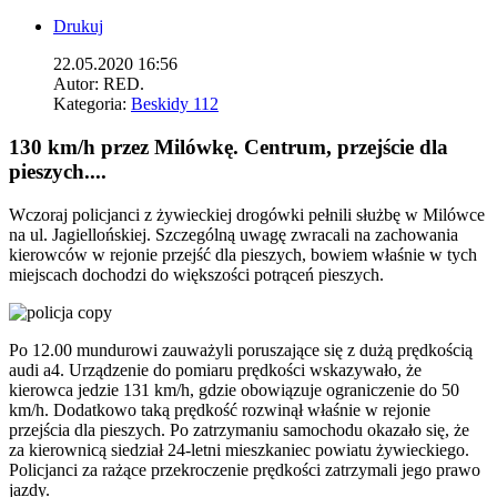
Drukuj
22.05.2020 16:56
Autor:
RED.
Kategoria:
Beskidy 112
130 km/h przez Milówkę. Centrum, przejście dla
pieszych....
Wczoraj policjanci z żywieckiej drogówki pełnili służbę w Milówce
na ul. Jagiellońskiej. Szczególną uwagę zwracali na zachowania
kierowców w rejonie przejść dla pieszych, bowiem właśnie w tych
miejscach dochodzi do większości potrąceń pieszych.
Po 12.00 mundurowi zauważyli poruszające się z dużą prędkością
audi a4. Urządzenie do pomiaru prędkości wskazywało, że
kierowca jedzie 131 km/h, gdzie obowiązuje ograniczenie do 50
km/h. Dodatkowo taką prędkość rozwinął właśnie w rejonie
przejścia dla pieszych. Po zatrzymaniu samochodu okazało się, że
za kierownicą siedział 24-letni mieszkaniec powiatu żywieckiego.
Policjanci za rażące przekroczenie prędkości zatrzymali jego prawo
jazdy.