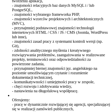
tworzeniu aplikacji,
- znajomości relacyjnych baz danych MySQL i / lub
PostgreSQL,
- znajomości wybranego frameworka PHP,
- znajomości wzorców projektowych i architektonicznych
(MVC),
- przynajmniej podstawowej znajomości technologii
internetowych HTML / CSS / JS / CMS (Joomla, WordPress
lub inne),
- znajomości zasad pracy z systemami kontroli wersji (np.
Git),
- zdolności analitycznego myślenia i kreatywnego
rozwiązywania problemów, zaangażowania w realizowane
projekty, terminowości oraz odpowiedzialności za
powierzone zadania,
- przynajmniej biernej znajomości jęz. angielskiego na
poziomie umożliwiającym czytanie i rozumienie
dokumentacji technicznej,
- komunikatywności i umiejętności pracy w zespole,
- chęci rozwoju i zdobywania wiedzy,
- nastawienia na długofalową współpracę.
Oferujemy:
- pracę w dynamicznie rozwijającej się agencji, specjalizującej
się w realizacji zamówień publicznych,