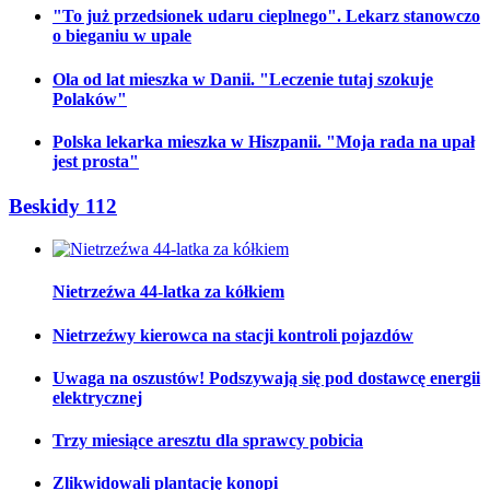
"To już przedsionek udaru cieplnego". Lekarz stanowczo
o bieganiu w upale
Ola od lat mieszka w Danii. "Leczenie tutaj szokuje
Polaków"
Polska lekarka mieszka w Hiszpanii. "Moja rada na upał
jest prosta"
Beskidy 112
Nietrzeźwa 44-latka za kółkiem
Nietrzeźwy kierowca na stacji kontroli pojazdów
Uwaga na oszustów! Podszywają się pod dostawcę energii
elektrycznej
Trzy miesiące aresztu dla sprawcy pobicia
Zlikwidowali plantację konopi