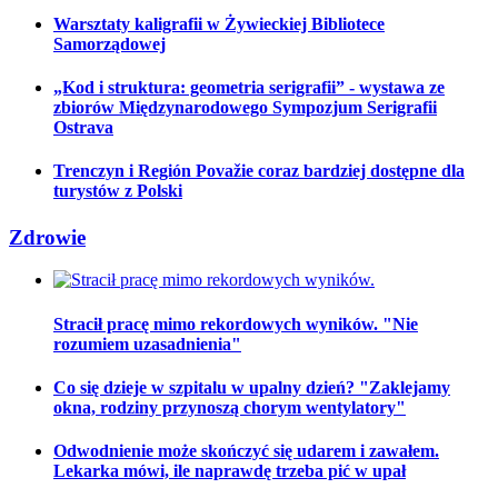
Warsztaty kaligrafii w Żywieckiej Bibliotece
Samorządowej
„Kod i struktura: geometria serigrafii” - wystawa ze
zbiorów Międzynarodowego Sympozjum Serigrafii
Ostrava
Trenczyn i Región Považie coraz bardziej dostępne dla
turystów z Polski
Zdrowie
Stracił pracę mimo rekordowych wyników. "Nie
rozumiem uzasadnienia"
Co się dzieje w szpitalu w upalny dzień? "Zaklejamy
okna, rodziny przynoszą chorym wentylatory"
Odwodnienie może skończyć się udarem i zawałem.
Lekarka mówi, ile naprawdę trzeba pić w upał