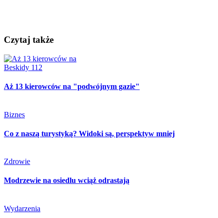
Czytaj także
Beskidy 112
Aż 13 kierowców na "podwójnym gazie"
Biznes
Co z naszą turystyką? Widoki są, perspektyw mniej
Zdrowie
Modrzewie na osiedlu wciąż odrastają
Wydarzenia