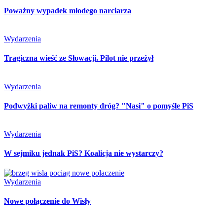
Poważny wypadek młodego narciarza
Wydarzenia
Tragiczna wieść ze Słowacji. Pilot nie przeżył
Wydarzenia
Podwyżki paliw na remonty dróg? "Nasi" o pomyśle PiS
Wydarzenia
W sejmiku jednak PiS? Koalicja nie wystarczy?
Wydarzenia
Nowe połączenie do Wisły