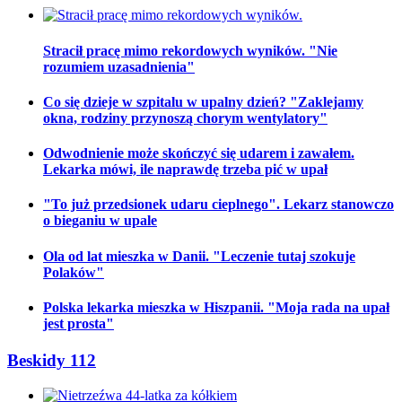
Stracił pracę mimo rekordowych wyników. "Nie
rozumiem uzasadnienia"
Co się dzieje w szpitalu w upalny dzień? "Zaklejamy
okna, rodziny przynoszą chorym wentylatory"
Odwodnienie może skończyć się udarem i zawałem.
Lekarka mówi, ile naprawdę trzeba pić w upał
"To już przedsionek udaru cieplnego". Lekarz stanowczo
o bieganiu w upale
Ola od lat mieszka w Danii. "Leczenie tutaj szokuje
Polaków"
Polska lekarka mieszka w Hiszpanii. "Moja rada na upał
jest prosta"
Beskidy 112