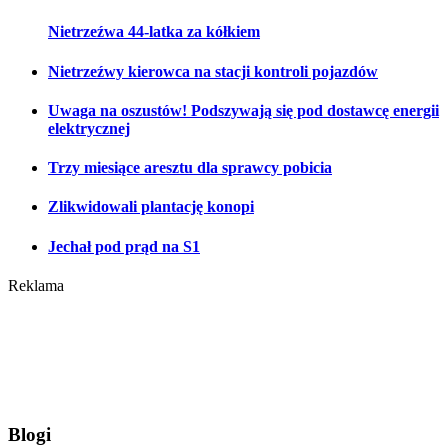
Nietrzeźwa 44-latka za kółkiem
Nietrzeźwy kierowca na stacji kontroli pojazdów
Uwaga na oszustów! Podszywają się pod dostawcę energii
elektrycznej
Trzy miesiące aresztu dla sprawcy pobicia
Zlikwidowali plantację konopi
Jechał pod prąd na S1
Reklama
Blogi