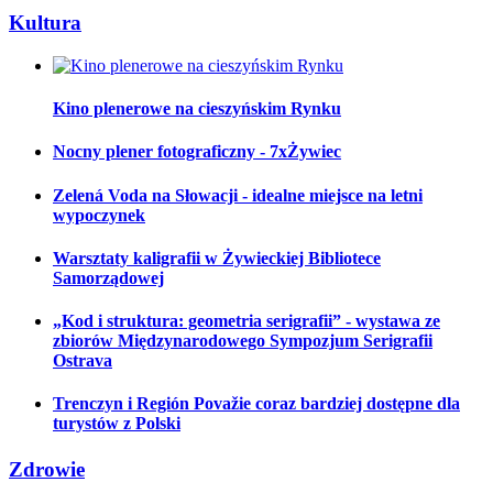
Kultura
Kino plenerowe na cieszyńskim Rynku
Nocny plener fotograficzny - 7xŻywiec
Zelená Voda na Słowacji - idealne miejsce na letni
wypoczynek
Warsztaty kaligrafii w Żywieckiej Bibliotece
Samorządowej
„Kod i struktura: geometria serigrafii” - wystawa ze
zbiorów Międzynarodowego Sympozjum Serigrafii
Ostrava
Trenczyn i Región Považie coraz bardziej dostępne dla
turystów z Polski
Zdrowie