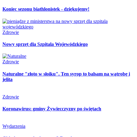
Koniec sezonu biathlonistek - dziękujemy!
Zdrowie
Nowy sprzęt dla Szpitala Wojewódzkiego
Zdrowie
Naturalne "złoto w słoiku". Ten syrop to balsam na wątrobę i
jelita
Zdrowie
Koronawirus: gminy Żywiecczyzny po świętach
Wydarzenia