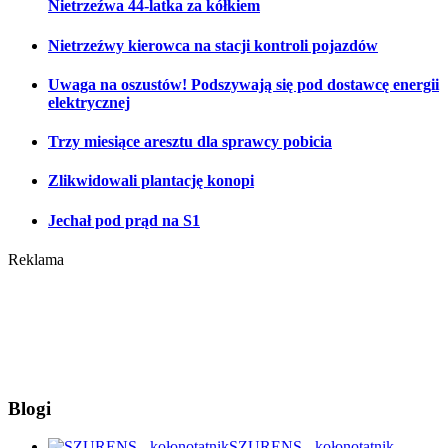
Nietrzeźwa 44-latka za kółkiem
Nietrzeźwy kierowca na stacji kontroli pojazdów
Uwaga na oszustów! Podszywają się pod dostawcę energii
elektrycznej
Trzy miesiące aresztu dla sprawcy pobicia
Zlikwidowali plantację konopi
Jechał pod prąd na S1
Reklama
Blogi
SZURENS - kołonotatnik