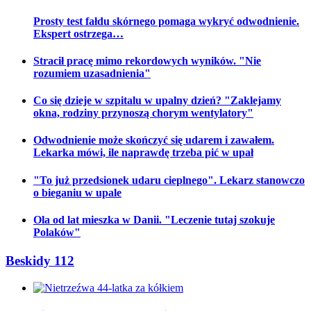
Prosty test fałdu skórnego pomaga wykryć odwodnienie.
Ekspert ostrzega…
Stracił pracę mimo rekordowych wyników. "Nie
rozumiem uzasadnienia"
Co się dzieje w szpitalu w upalny dzień? "Zaklejamy
okna, rodziny przynoszą chorym wentylatory"
Odwodnienie może skończyć się udarem i zawałem.
Lekarka mówi, ile naprawdę trzeba pić w upał
"To już przedsionek udaru cieplnego". Lekarz stanowczo
o bieganiu w upale
Ola od lat mieszka w Danii. "Leczenie tutaj szokuje
Polaków"
Beskidy 112