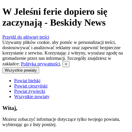
W Jeleśni ferie dopiero się
zaczynają - Beskidy News
Przejdź do głównej treści
Używamy plików cookie, aby pomóc w personalizacji treści,
dostosowywać i analizować reklamy oraz zapewnić bezpieczne
korzystanie z serwisu. Korzystając z witryny, wyrażasz zgodę na
gromadzenie przez nas informacji. Szczegóły znajdziesz w
zakładce:
Polityka prywatności
.
×
Wszystkie powiaty
Powiat bielski
Powiat cieszyński
Powiat żywiecki
Wszystkie powiaty
Witaj,
Możesz zobaczyć informacje dotyczące tylko twojego powiatu,
wybierając go z listy poniżej.