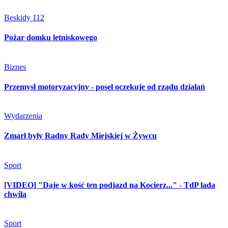
Beskidy 112
Pożar domku letniskowego
Biznes
Przemysł motoryzacyjny - poseł oczekuje od rządu działań
Wydarzenia
Zmarł były Radny Rady Miejskiej w Żywcu
Sport
[VIDEO] "Daje w kość ten podjazd na Kocierz..." - TdP lada
chwila
Sport