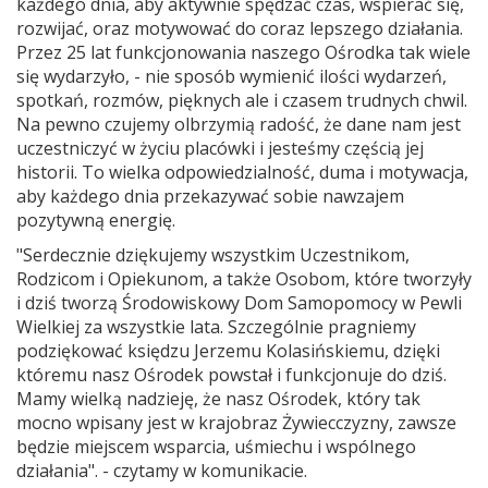
każdego dnia, aby aktywnie spędzać czas, wspierać się,
rozwijać, oraz motywować do coraz lepszego działania.
Przez 25 lat funkcjonowania naszego Ośrodka tak wiele
się wydarzyło, - nie sposób wymienić ilości wydarzeń,
spotkań, rozmów, pięknych ale i czasem trudnych chwil.
Na pewno czujemy olbrzymią radość, że dane nam jest
uczestniczyć w życiu placówki i jesteśmy częścią jej
historii. To wielka odpowiedzialność, duma i motywacja,
aby każdego dnia przekazywać sobie nawzajem
pozytywną energię.
"Serdecznie dziękujemy wszystkim Uczestnikom,
Rodzicom i Opiekunom, a także Osobom, które tworzyły
i dziś tworzą Środowiskowy Dom Samopomocy w Pewli
Wielkiej za wszystkie lata. Szczególnie pragniemy
podziękować księdzu Jerzemu Kolasińskiemu, dzięki
któremu nasz Ośrodek powstał i funkcjonuje do dziś.
Mamy wielką nadzieję, że nasz Ośrodek, który tak
mocno wpisany jest w krajobraz Żywiecczyzny, zawsze
będzie miejscem wsparcia, uśmiechu i wspólnego
działania". - czytamy w komunikacie.