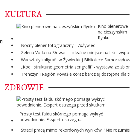
KULTURA
Kino plenerowe
na cieszyńskim
Rynku
Nocny plener fotograficzny - 7xŻywiec
Zelená Voda na Słowacji - idealne miejsce na letni wypoc
Warsztaty kaligrafii w Żywieckiej Bibliotece Samorządowej
„Kod i struktura: geometria serigrafii” - wystawa ze zbi
Trenczyn i Región Považie coraz bardziej dostępne dla tur
ZDROWIE
Prosty test fałdu skórnego pomaga wykryć
odwodnienie. Ekspert ostrzega…
Stracił pracę mimo rekordowych wyników. "Nie rozumiem 