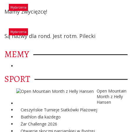
Wydarzenia
Mamy zwycięzcę!
Wydarzenia
Są nazwy dla rond. Jest rotm. Pilecki
MEMY
SPORT
Open Mountain
Month z Helly
Hansen
Cieszyńskie Turnieje Siatkówki Plażowej
Biathlon dla każdego
Żar Challenge 2026
Otwarcie skoczni narciarskiej w Bystrej