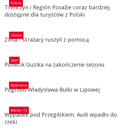
Kultura
Trenczyn i Región Považie coraz bardziej
dostępne dla turystów z Polski
Zdrowie
Zima - strażacy ruszyli z pomocą
Sport
Punkcik Guzika na zakończenie sezonu
Wydarzenia
Pogrzeb Władysława Bułki w Lipowej
Beskidy 112
Wypadek pod Przegibkiem. Audi wpadło do
rzeki