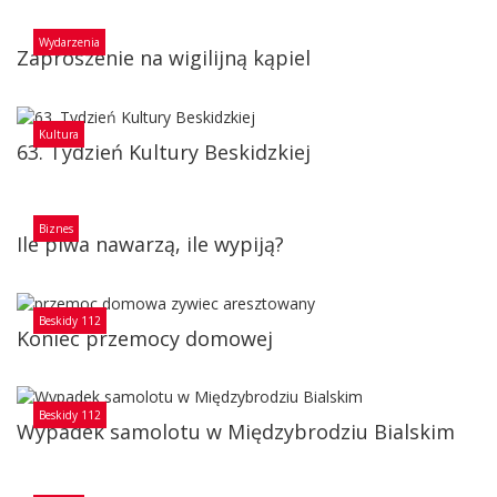
Wydarzenia
Zaproszenie na wigilijną kąpiel
Kultura
63. Tydzień Kultury Beskidzkiej
Biznes
Ile piwa nawarzą, ile wypiją?
Beskidy 112
Koniec przemocy domowej
Beskidy 112
Wypadek samolotu w Międzybrodziu Bialskim