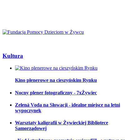
Kultura
Kino plenerowe na cieszyńskim Rynku
Nocny plener fotograficzny - 7xŻywiec
Zelená Voda na Słowacji - idealne miejsce na letni
wypoczynek
Warsztaty kaligrafii w Żywieckiej Bibliotece
Samorządowej