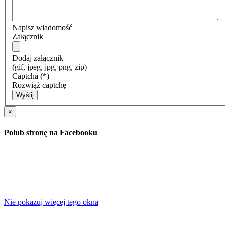
Napisz wiadomość
Załącznik
Dodaj załącznik
(gif, jpeg, jpg, png, zip)
Captcha
(*)
Rozwiąż captchę
Wyślij
×
Polub stronę na Facebooku
Nie pokazuj więcej tego okna