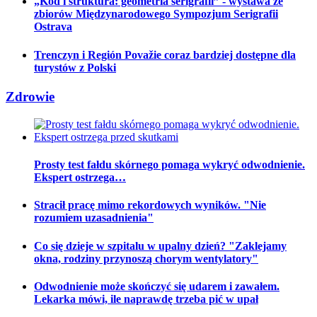
„Kod i struktura: geometria serigrafii” - wystawa ze
zbiorów Międzynarodowego Sympozjum Serigrafii
Ostrava
Trenczyn i Región Považie coraz bardziej dostępne dla
turystów z Polski
Zdrowie
Prosty test fałdu skórnego pomaga wykryć odwodnienie.
Ekspert ostrzega…
Stracił pracę mimo rekordowych wyników. "Nie
rozumiem uzasadnienia"
Co się dzieje w szpitalu w upalny dzień? "Zaklejamy
okna, rodziny przynoszą chorym wentylatory"
Odwodnienie może skończyć się udarem i zawałem.
Lekarka mówi, ile naprawdę trzeba pić w upał