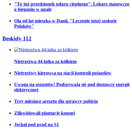
"To już przedsionek udaru cieplnego". Lekarz stanowczo
o bieganiu w upale
Ola od lat mieszka w Danii. "Leczenie tutaj szokuje
Polaków"
Beskidy 112
Nietrzeźwa 44-latka za kółkiem
Nietrzeźwy kierowca na stacji kontroli pojazdów
Uwaga na oszustów! Podszywają się pod dostawcę energii
elektrycznej
Trzy miesiące aresztu dla sprawcy pobicia
Zlikwidowali plantację konopi
Jechał pod prąd na S1