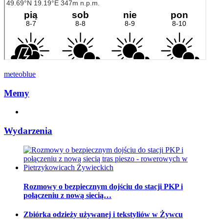
meteoblue
Memy
Wydarzenia
Rozmowy o bezpiecznym dojściu do stacji PKP i
połączeniu z nową siecią…
Zbiórka odzieży używanej i tekstyliów w Żywcu