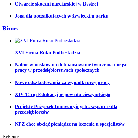
Otwarcie skoczni narciarskiej w Bystrej
Joga dla początkujących w żywieckim parku
Biznes
XVI Firma Roku Podbeskidzia
Nabór wniosków na dofinansowanie tworzenia miejsc
pracy w przedsiębiorstwach społecznych
Nowe odszkodowania za wypadki przy pracy
XIV Targi Edukacyjne powiatu cieszyńskiego
Projekty Pożyczek Innowacyjnych - wsparcie dla
przedsiębiorców
NFZ chce obciąć pieniądze na leczenie u specjalistów
Reklama