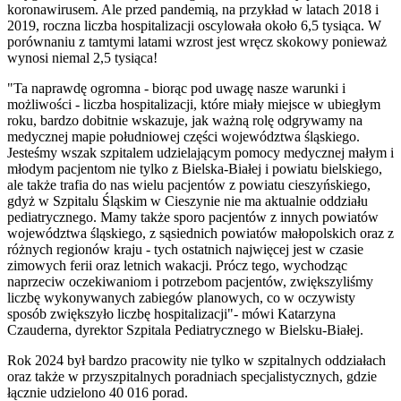
koronawirusem. Ale przed pandemią, na przykład w latach 2018 i
2019, roczna liczba hospitalizacji oscylowała około 6,5 tysiąca. W
porównaniu z tamtymi latami wzrost jest wręcz skokowy ponieważ
wynosi niemal 2,5 tysiąca!
"Ta naprawdę ogromna - biorąc pod uwagę nasze warunki i
możliwości - liczba hospitalizacji, które miały miejsce w ubiegłym
roku, bardzo dobitnie wskazuje, jak ważną rolę odgrywamy na
medycznej mapie południowej części województwa śląskiego.
Jesteśmy wszak szpitalem udzielającym pomocy medycznej małym i
młodym pacjentom nie tylko z Bielska-Białej i powiatu bielskiego,
ale także trafia do nas wielu pacjentów z powiatu cieszyńskiego,
gdyż w Szpitalu Śląskim w Cieszynie nie ma aktualnie oddziału
pediatrycznego. Mamy także sporo pacjentów z innych powiatów
województwa śląskiego, z sąsiednich powiatów małopolskich oraz z
różnych regionów kraju - tych ostatnich najwięcej jest w czasie
zimowych ferii oraz letnich wakacji. Prócz tego, wychodząc
naprzeciw oczekiwaniom i potrzebom pacjentów, zwiększyliśmy
liczbę wykonywanych zabiegów planowych, co w oczywisty
sposób zwiększyło liczbę hospitalizacji"- mówi Katarzyna
Czauderna, dyrektor Szpitala Pediatrycznego w Bielsku-Białej.
Rok 2024 był bardzo pracowity nie tylko w szpitalnych oddziałach
oraz także w przyszpitalnych poradniach specjalistycznych, gdzie
łącznie udzielono 40 016 porad.