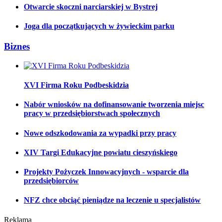
Otwarcie skoczni narciarskiej w Bystrej
Joga dla początkujących w żywieckim parku
Biznes
XVI Firma Roku Podbeskidzia
Nabór wniosków na dofinansowanie tworzenia miejsc
pracy w przedsiębiorstwach społecznych
Nowe odszkodowania za wypadki przy pracy
XIV Targi Edukacyjne powiatu cieszyńskiego
Projekty Pożyczek Innowacyjnych - wsparcie dla
przedsiębiorców
NFZ chce obciąć pieniądze na leczenie u specjalistów
Reklama