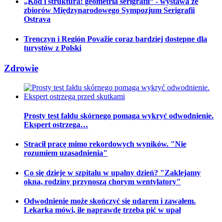
„Kod i struktura: geometria serigrafii” - wystawa ze
zbiorów Międzynarodowego Sympozjum Serigrafii
Ostrava
Trenczyn i Región Považie coraz bardziej dostępne dla
turystów z Polski
Zdrowie
Prosty test fałdu skórnego pomaga wykryć odwodnienie.
Ekspert ostrzega…
Stracił pracę mimo rekordowych wyników. "Nie
rozumiem uzasadnienia"
Co się dzieje w szpitalu w upalny dzień? "Zaklejamy
okna, rodziny przynoszą chorym wentylatory"
Odwodnienie może skończyć się udarem i zawałem.
Lekarka mówi, ile naprawdę trzeba pić w upał