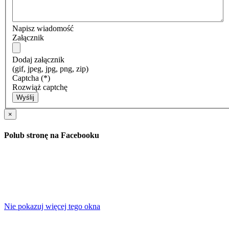
Napisz wiadomość
Załącznik
Dodaj załącznik
(gif, jpeg, jpg, png, zip)
Captcha
(*)
Rozwiąż captchę
Wyślij
×
Polub stronę na Facebooku
Nie pokazuj więcej tego okna