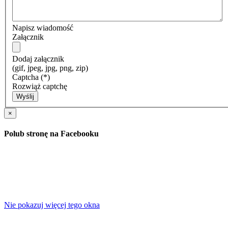
Napisz wiadomość
Załącznik
Dodaj załącznik
(gif, jpeg, jpg, png, zip)
Captcha
(*)
Rozwiąż captchę
Wyślij
×
Polub stronę na Facebooku
Nie pokazuj więcej tego okna