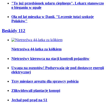
"To już przedsionek udaru cieplnego". Lekarz stanowczo
o bieganiu w upale
Ola od lat mieszka w Danii. "Leczenie tutaj szokuje
Polaków"
Beskidy 112
Nietrzeźwa 44-latka za kółkiem
Nietrzeźwy kierowca na stacji kontroli pojazdów
Uwaga na oszustów! Podszywają się pod dostawcę energii
elektrycznej
Trzy miesiące aresztu dla sprawcy pobicia
Zlikwidowali plantację konopi
Jechał pod prąd na S1