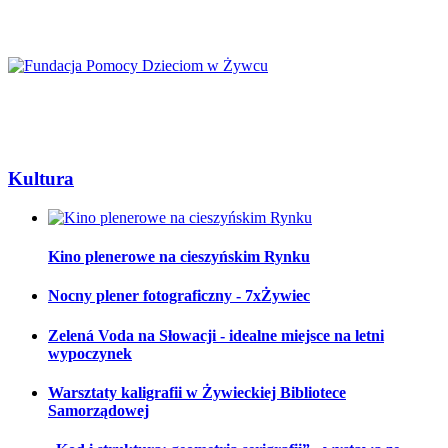
Kultura
Kino plenerowe na cieszyńskim Rynku
Nocny plener fotograficzny - 7xŻywiec
Zelená Voda na Słowacji - idealne miejsce na letni
wypoczynek
Warsztaty kaligrafii w Żywieckiej Bibliotece
Samorządowej