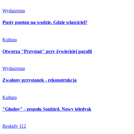
Wydarzenia
Pusty ponton na wodzie. Gdzie właściciel?
Kultura
Otworzą "Przystań" przy żywieckiej parafii
Wydarzenia
Zwalony przystanek - rekonstrukcja
Kultura
"Głodny" - zespołu Sonbird. Nowy teledysk
Beskidy 112