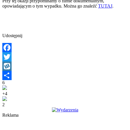
Przy tej okazji przypominamy o filmie dokumentalnym,
opowiadającym o tym wypadku. Można go znaleźć
TUTAJ
.
Udostępnij
Facebook
Twitter
Wykop
6
Share
+4
2
Reklama