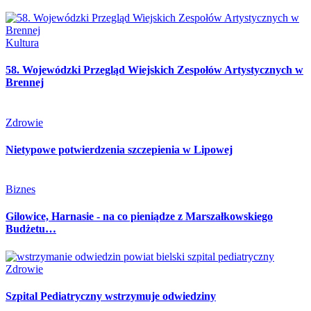
Kultura
58. Wojewódzki Przegląd Wiejskich Zespołów Artystycznych w
Brennej
Zdrowie
Nietypowe potwierdzenia szczepienia w Lipowej
Biznes
Gilowice, Harnasie - na co pieniądze z Marszałkowskiego
Budżetu…
Zdrowie
Szpital Pediatryczny wstrzymuje odwiedziny