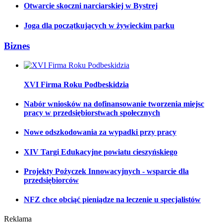
Otwarcie skoczni narciarskiej w Bystrej
Joga dla początkujących w żywieckim parku
Biznes
XVI Firma Roku Podbeskidzia
Nabór wniosków na dofinansowanie tworzenia miejsc
pracy w przedsiębiorstwach społecznych
Nowe odszkodowania za wypadki przy pracy
XIV Targi Edukacyjne powiatu cieszyńskiego
Projekty Pożyczek Innowacyjnych - wsparcie dla
przedsiębiorców
NFZ chce obciąć pieniądze na leczenie u specjalistów
Reklama