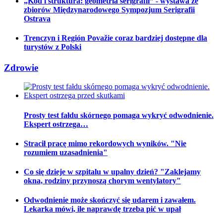
„Kod i struktura: geometria serigrafii” - wystawa ze
zbiorów Międzynarodowego Sympozjum Serigrafii
Ostrava
Trenczyn i Región Považie coraz bardziej dostępne dla
turystów z Polski
Zdrowie
Prosty test fałdu skórnego pomaga wykryć odwodnienie.
Ekspert ostrzega…
Stracił pracę mimo rekordowych wyników. "Nie
rozumiem uzasadnienia"
Co się dzieje w szpitalu w upalny dzień? "Zaklejamy
okna, rodziny przynoszą chorym wentylatory"
Odwodnienie może skończyć się udarem i zawałem.
Lekarka mówi, ile naprawdę trzeba pić w upał