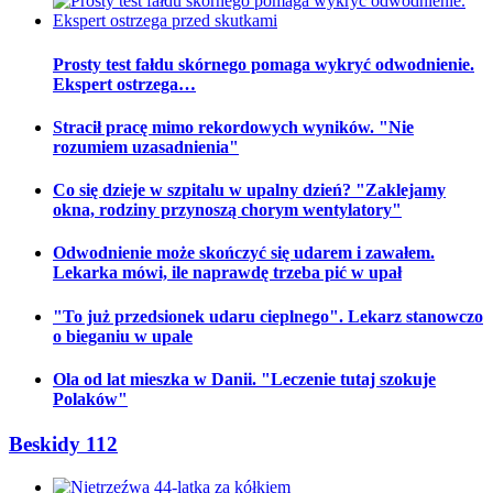
Prosty test fałdu skórnego pomaga wykryć odwodnienie.
Ekspert ostrzega…
Stracił pracę mimo rekordowych wyników. "Nie
rozumiem uzasadnienia"
Co się dzieje w szpitalu w upalny dzień? "Zaklejamy
okna, rodziny przynoszą chorym wentylatory"
Odwodnienie może skończyć się udarem i zawałem.
Lekarka mówi, ile naprawdę trzeba pić w upał
"To już przedsionek udaru cieplnego". Lekarz stanowczo
o bieganiu w upale
Ola od lat mieszka w Danii. "Leczenie tutaj szokuje
Polaków"
Beskidy 112