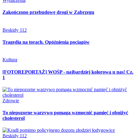
Wydarzenia
Zakończono przebudowę drogi w Zabrzegu
Beskidy 112
Tragedia na torach. Opóźnienia pociągów
Kultura
[FOTOREPORTAŻ] WOŚP - najbardziej kolorowa u nas! Cz.
1
Zdrowie
To niepozorne warzywo pomaga wzmocnić pamięć i obniżyć
cholesterol
Beskidy 112