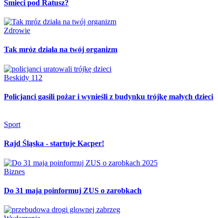
Śmieci pod Ratusz?
Zdrowie
Tak mróz działa na twój organizm
Beskidy 112
Policjanci gasili pożar i wynieśli z budynku trójkę małych dzieci
Sport
Rajd Śląska - startuje Kacper!
Biznes
Do 31 maja poinformuj ZUS o zarobkach