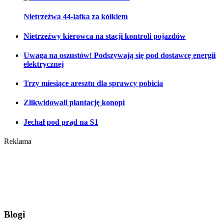
Nietrzeźwa 44-latka za kółkiem
Nietrzeźwy kierowca na stacji kontroli pojazdów
Uwaga na oszustów! Podszywają się pod dostawcę energii
elektrycznej
Trzy miesiące aresztu dla sprawcy pobicia
Zlikwidowali plantację konopi
Jechał pod prąd na S1
Reklama
Blogi