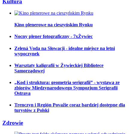
Kultura
Kino plenerowe na cieszyńskim Rynku
Nocny plener fotograficzny - 7xŻywiec
Zelená Voda na Słowacji - idealne miejsce na letni
wypoczynek
Warsztaty kaligrafii w Żywieckiej Bibliotece
Samorządowej
„Kod i struktura: geometria serigrafii” - wystawa ze
zbiorów Międzynarodowego Sympozjum Serigrafii
Ostrava
Trenczyn i Región Považie coraz bardziej dostępne dla
turystów z Polski
Zdrowie