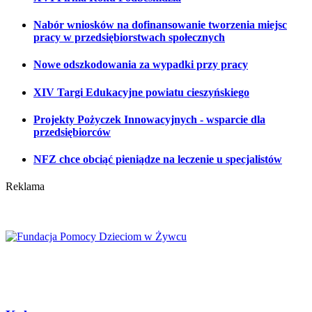
Nabór wniosków na dofinansowanie tworzenia miejsc
pracy w przedsiębiorstwach społecznych
Nowe odszkodowania za wypadki przy pracy
XIV Targi Edukacyjne powiatu cieszyńskiego
Projekty Pożyczek Innowacyjnych - wsparcie dla
przedsiębiorców
NFZ chce obciąć pieniądze na leczenie u specjalistów
Reklama