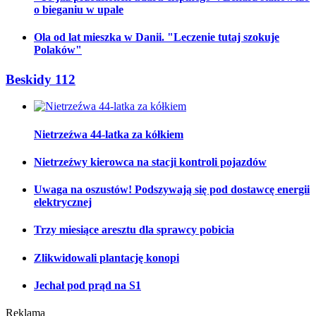
o bieganiu w upale
Ola od lat mieszka w Danii. "Leczenie tutaj szokuje
Polaków"
Beskidy 112
Nietrzeźwa 44-latka za kółkiem
Nietrzeźwy kierowca na stacji kontroli pojazdów
Uwaga na oszustów! Podszywają się pod dostawcę energii
elektrycznej
Trzy miesiące aresztu dla sprawcy pobicia
Zlikwidowali plantację konopi
Jechał pod prąd na S1
Reklama