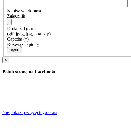
Napisz wiadomość
Załącznik
Dodaj załącznik
(gif, jpeg, jpg, png, zip)
Captcha
(*)
Rozwiąż captchę
Wyślij
×
Polub stronę na Facebooku
Nie pokazuj więcej tego okna