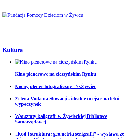
Kultura
Kino plenerowe na cieszyńskim Rynku
Nocny plener fotograficzny - 7xŻywiec
Zelená Voda na Słowacji - idealne miejsce na letni
wypoczynek
Warsztaty kaligrafii w Żywieckiej Bibliotece
Samorządowej
„Kod i struktura: geometria serigrafii” - wystawa ze