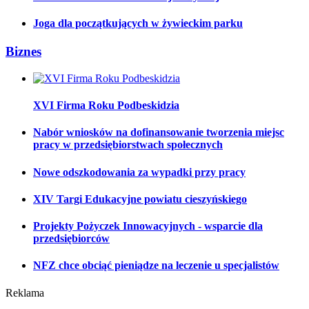
Joga dla początkujących w żywieckim parku
Biznes
XVI Firma Roku Podbeskidzia
Nabór wniosków na dofinansowanie tworzenia miejsc
pracy w przedsiębiorstwach społecznych
Nowe odszkodowania za wypadki przy pracy
XIV Targi Edukacyjne powiatu cieszyńskiego
Projekty Pożyczek Innowacyjnych - wsparcie dla
przedsiębiorców
NFZ chce obciąć pieniądze na leczenie u specjalistów
Reklama