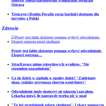
zbiorów Międzynarodowego Sympozjum Serigrafii
Ostrava
Trenczyn i Región Považie coraz bardziej dostępne dla
turystów z Polski
Zdrowie
Prosty test fałdu skórnego pomaga wykryć odwodnienie.
Ekspert ostrzega…
Stracił pracę mimo rekordowych wyników. "Nie
rozumiem uzasadnienia"
Co się dzieje w szpitalu w upalny dzień? "Zaklejamy
okna, rodziny przynoszą chorym wentylatory"
Odwodnienie może skończyć się udarem i zawałem.
Lekarka mówi, ile naprawdę trzeba pić w upał
"To już przedsionek udaru cieplnego". Lekarz stanowczo